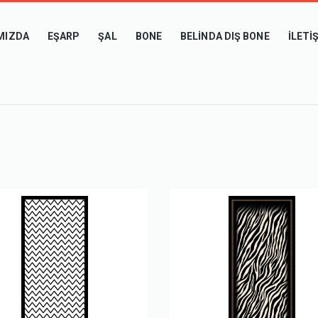
MIZDA
EŞARP
ŞAL
BONE
BELINDA DIŞ BONE
İLETI