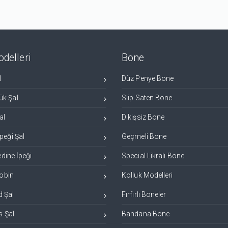
delleri
Bone
l
Düz Penye Bone
k Şal
Slip Saten Bone
al
Dikişsiz Bone
peği Şal
Geçmeli Bone
edine İpeği
Special Likralı Bone
robin
Kolluk Modelleri
 Şal
Fırfırlı Boneler
s Şal
Bandana Bone