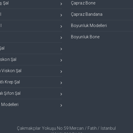
ş Şal
Çapraz Bone
l
Çapraz Bandana
l
Boyunluk Modelleri
Boyunluk Bone
Şal
iskon Şal
ı Viskon Şal
tlı Krep Şal
ı Şifon Şal
l Modelleri
Çakmakçılar Yokuşu No:59 Mercan / Fatih / İstanbul