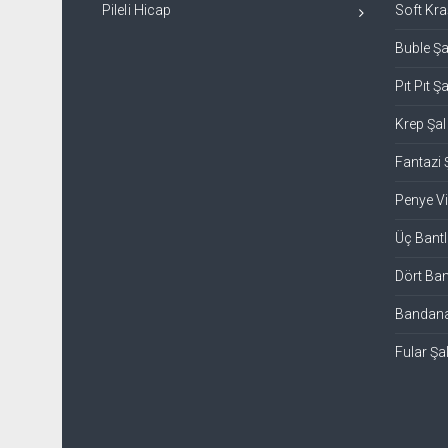
Pileli Hicap
Soft Kra
Buble Şa
Pıt Pıt Şa
Krep Şal
Fantazi 
Penye V
Üç Bantl
Dört Ban
Bandanal
Fular Şa